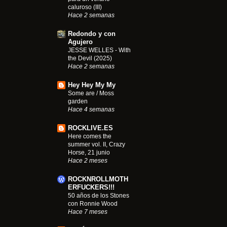
caluroso (III)
Hace 2 semanas
Redondo y con
Agujero
JESSE WELLES - With
the Devil (2025)
Hace 2 semanas
Hey Hey My My
Some are / Moss
garden
Hace 4 semanas
ROCKLIVE.ES
Here comes the
summer vol. II, Crazy
Horse, 21 junio
Hace 2 meses
ROCKNROLLMOTH
ERFUCKERS!!!
50 años de los Stones
con Ronnie Wood
Hace 7 meses