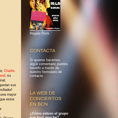
Regala Rock
CONTACTA
Si quieres hacernos
algún comentario puedes
hacerlo a través de
or,
Charlie
nuestro f
ormulario de
and
; su
contacto
nal,
 gustan sus
rollador!
LA WEB DE
a una mayor
CONCIERTOS
rque estos
EN BCN
os
¿Cómo estuvo el grupo
n
que tocó anoche?