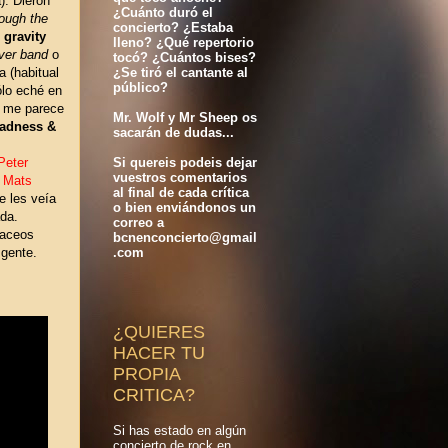
). Dieron
¿Cuánto duró el
rough the
concierto? ¿Estaba
 gravity
lleno? ¿Qué repertorio
iver band
o
tocó? ¿Cuántos bises?
¿Se tiró el cantante al
 (habitual
público?
ólo eché en
e me parece
Mr. Wolf y Mr Sheep os
adness &
sacarán de dudas...
Si quereis podeis dejar
Peter
vuestros comentarios
Mats
al final de cada crítica
se les veía
o bien enviándonos un
ada.
correo a
haceos
bcnenconcierto@gmail
.com
gente.
¿QUIERES
HACER TU
PROPIA
CRITICA?
Si has estado en algún
concierto de rock en