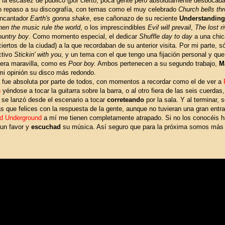
s la escasez de público (por cierto, poca gente pero absolutamente desbocada
o repaso a su discografía, con temas como el muy celebrado
Church bells th
encantador
Earth's gonna shake
, ese cañonazo de su reciente
Understanding
en the music rule the world
, o los imprescindibles
Evil will prevail
,
The lost r
ountry boy
. Como momento especial, el dedicar
Shuffle day to day
a una chica
iertos de la ciudad) a la que recordaban de su anterior visita. Por mi parte, s
ictivo
Stickin' with you
, y un tema con el que tengo una fijación personal y qu
era maravilla, como es
Poor boy.
Ambos pertenecen a su segundo trabajo,
M
mi opinión su disco más redondo.
fue absoluta por parte de todos, con momentos a recordar como el de ver a
n
yéndose a tocar la guitarra sobre la barra, o al otro fiera de las seis cuerdas,
 se lanzó desde el escenario a tocar
correteando
por la sala. Y al terminar, 
s que felices con la respuesta de la gente, aunque no tuvieran una gran entr
nd Underground
a mí me tienen completamente atrapado. Si no los conocéis 
 un favor y
escuchad
su música. Así seguro que para la próxima somos más 