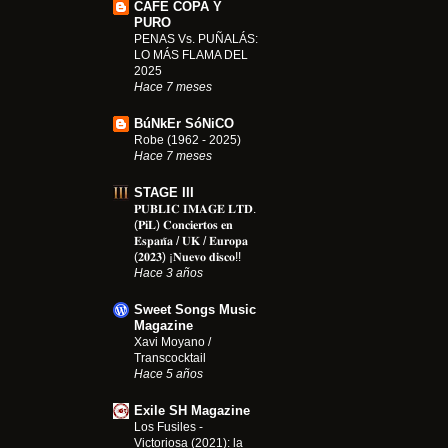
CAFÉ COPA Y
PURO
PENAS Vs. PUÑALÁS:
LO MÁS FLAMA DEL
2025
Hace 7 meses
BúNkEr SóNiCO
Robe (1962 - 2025)
Hace 7 meses
STAGE III
𝐏𝐔𝐁𝐋𝐈𝐂 𝐈𝐌𝐀𝐆𝐄 𝐋𝐓𝐃.
(𝐏𝐢𝐋) 𝐂𝐨𝐧𝐜𝐢𝐞𝐫𝐭𝐨𝐬 𝐞𝐧
𝐄𝐬𝐩𝐚𝐧̃𝐚 / 𝐔𝐊 / 𝐄𝐮𝐫𝐨𝐩𝐚
(𝟐𝟎𝟐𝟑) ¡𝐍𝐮𝐞𝐯𝐨 𝐝𝐢𝐬𝐜𝐨!!
Hace 3 años
Sweet Songs Music
Magazine
Xavi Moyano /
Transcocktail
Hace 5 años
Exile SH Magazine
Los Fusiles -
Victoriosa (2021): la