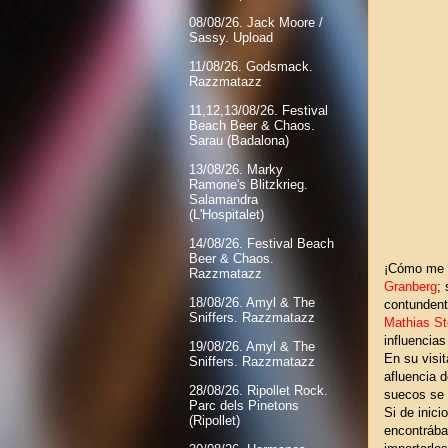
08/08/26. Jack Moore /
Sassy. Upload
11/08/26. Godsmack.
Razzmatazz
11,12,13/08/26. Festival
Beach Beer & Chaos.
Sarau (Badalona)
13/08/26. Marky
Ramone's Blitzkrieg.
Salamandra
(L'Hospitalet)
14/08/26. Festival Beach
Beer & Chaos.
¡Cómo me 
Razzmatazz
Granberg
;
18/08/26. Amyl & The
contundent
Sniffers. Razzmatazz
Mathias
St
influencias
19/08/26. Amyl & The
En su visi
Sniffers. Razzmatazz
afluencia 
28/08/26. Ripollet Rock.
suecos se
Parc dels Pinetons
Si de inici
(Ripollet)
encontrába