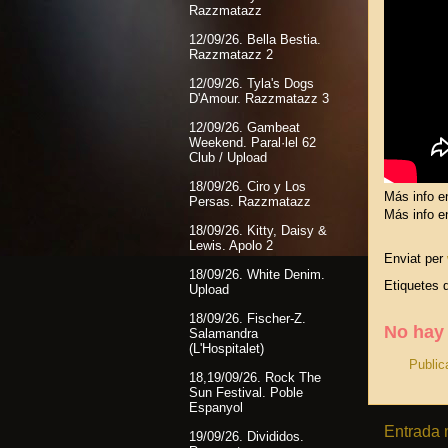
Razzmatazz
12/09/26. Bella Bestia.
Razzmatazz 2
12/09/26. Tyla's Dogs
D'Amour. Razzmatazz 3
12/09/26. Gambeat
Weekend. Paral·lel 62
Club / Upload
18/09/26. Ciro y Los
Más info e
Persas. Razzmatazz
Más info e
18/09/26. Kitty, Daisy &
Lewis. Apolo 2
Enviat per
18/09/26. White Denim.
Etiquetes 
Upload
18/09/26. Fischer-Z.
No hay
Salamandra
(L'Hospitalet)
Public
18,19/09/26. Rock The
Sun Festival. Poble
Espanyol
Entrada 
19/09/26. Divididos.