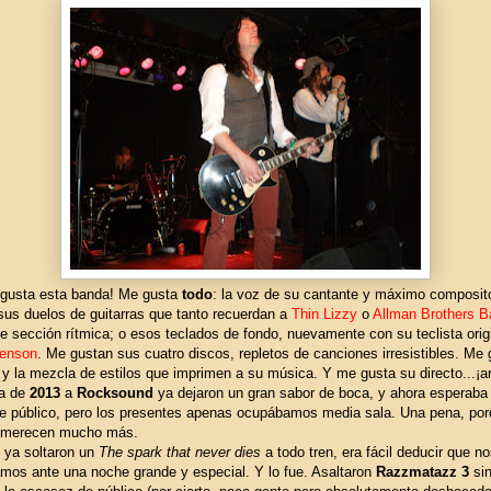
gusta esta banda! Me gusta
todo
: la voz de su cantante y máximo composit
 sus duelos de guitarras que tanto recuerdan a
Thin Lizzy
o
Allman Brothers B
e sección rítmica; o esos teclados de fondo, nuevamente con su teclista origi
enson
. Me gustan sus cuatro discos, repletos de canciones irresistibles. Me
 y la mezcla de estilos que imprimen a su música. Y me gusta su directo...¡ar
ta de
2013
a
Rocksound
ya dejaron un gran sabor de boca, y ahora esperab
de público, pero los presentes apenas ocupábamos media sala. Una pena, po
 merecen mucho más.
o ya soltaron un
The spark that never dies
a todo tren, era fácil deducir que n
mos ante una noche grande y especial. Y lo fue. Asaltaron
Razzmatazz 3
si