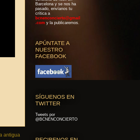
Barcelona y se nos ha
pasado, envíanos tu
crítica a
bcnenconcierto@gmail
.com
y la publicaremos.
APÚNTATE A
NUESTRO
FACEBOOK
SÍGUENOS EN
TWITTER
Tweets por
@BCNENCONCIERTO
a antigua
RECIBENOS EN