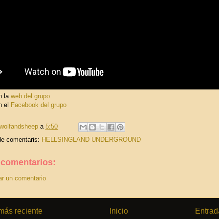
n la
web del grupo
n el
Facebook del grupo
wolfandsheep
a
5:50
de comentaris:
HELLSINGLAND UNDERGROUND
 comentarios:
ar un comentario
más reciente
Inicio
Entrad