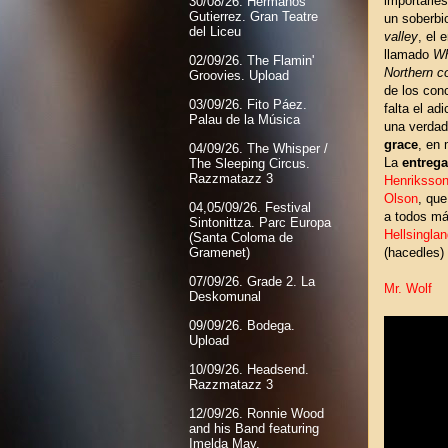
importarle
30/08/26. Hermanos
Gutierrez. Gran Teatre
un soberbi
del Liceu
valley
, el 
llamado
Wh
02/09/26. The Flamin'
Northern c
Groovies. Upload
de los conc
03/09/26. Fito Páez.
falta el ad
Palau de la Música
una verdad
grace
, en 
04/09/26. The Whisper /
La
entrega
The Sleeping Circus.
Razzmatazz 3
Henriksso
Olson
, que
04,05/09/26. Festival
a todos má
Sintonittza. Parc Europa
Hellsingla
(Santa Coloma de
(hacedles)
Gramenet)
07/09/26. Grade 2. La
Mr. Wolf
Deskomunal
09/09/26. Bodega.
Upload
10/09/26. Headsend.
Razzmatazz 3
12/09/26. Ronnie Wood
and his Band featuring
Imelda May.