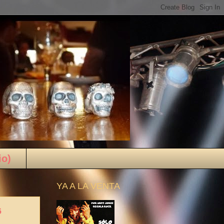
io)
YA A LA VENTA
6